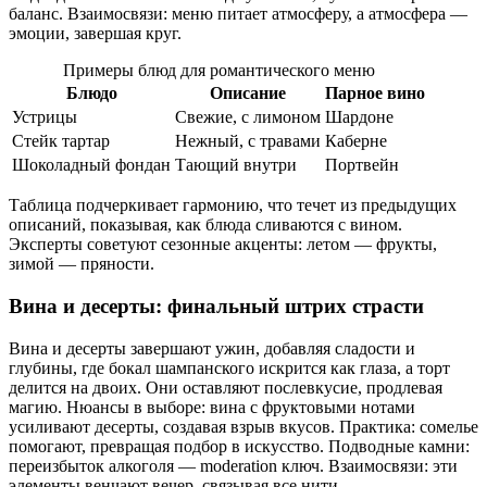
баланс. Взаимосвязи: меню питает атмосферу, а атмосфера —
эмоции, завершая круг.
Примеры блюд для романтического меню
Блюдо
Описание
Парное вино
Устрицы
Свежие, с лимоном
Шардоне
Стейк тартар
Нежный, с травами
Каберне
Шоколадный фондан
Тающий внутри
Портвейн
Таблица подчеркивает гармонию, что течет из предыдущих
описаний, показывая, как блюда сливаются с вином.
Эксперты советуют сезонные акценты: летом — фрукты,
зимой — пряности.
Вина и десерты: финальный штрих страсти
Вина и десерты завершают ужин, добавляя сладости и
глубины, где бокал шампанского искрится как глаза, а торт
делится на двоих. Они оставляют послевкусие, продлевая
магию. Нюансы в выборе: вина с фруктовыми нотами
усиливают десерты, создавая взрыв вкусов. Практика: сомелье
помогают, превращая подбор в искусство. Подводные камни:
переизбыток алкоголя — moderation ключ. Взаимосвязи: эти
элементы венчают вечер, связывая все нити.