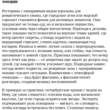
эмоции
Рестораны с панорамным видом идеальны для
романтического ужина, где городские огни или морской
горизонт становятся фоном для интимных моментов. Они
предлагают не только еду, но и визуальное пиршество,
усиливая связь через общие впечатления. Переходя к деталям,
такие локации часто возносятся на верхние этажи зданий, где
ветер шепчет секреты, а блюда подаются с видом на
мерцающий горизонт, словно картина, оживающая под
взглядом. Нюансы в меню: легкие салаты с морепродуктами,
что перекликаются с волнами внизу, или стейки, чья сочность
напоминает о земной страсти. Практика показывает, что вечер
здесь течет как река — от аперитива при закате до десерта под
луной, где каждый глоток усиливает ауру. Подводные камни:
погода может подвести, но резервные залы с панорамными
окнами спасают ситуацию. Взаимосвязи с атмосферой
очевидны — вид будит фантазию, а фантазия питает
разговоры, создавая мозаику воспоминаний.
В примерах из практики: петербургские крыши с видом на
Неву, где ужин сливается с плеском воды, или московские
высотки, где огни города искрятся как звезды. Эксперты
подчеркивают роль освещения — мягкого, не слепящего,
чтобы взгляды встречались без помех. Сезонные нюансы