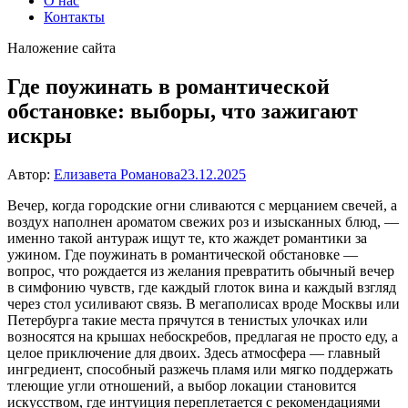
О нас
Контакты
Наложение сайта
Где поужинать в романтической
обстановке: выборы, что зажигают
искры
Автор:
Елизавета Романова
23.12.2025
Вечер, когда городские огни сливаются с мерцанием свечей, а
воздух наполнен ароматом свежих роз и изысканных блюд, —
именно такой антураж ищут те, кто жаждет романтики за
ужином. Где поужинать в романтической обстановке —
вопрос, что рождается из желания превратить обычный вечер
в симфонию чувств, где каждый глоток вина и каждый взгляд
через стол усиливают связь. В мегаполисах вроде Москвы или
Петербурга такие места прячутся в тенистых улочках или
возносятся на крышах небоскребов, предлагая не просто еду, а
целое приключение для двоих. Здесь атмосфера — главный
ингредиент, способный разжечь пламя или мягко поддержать
тлеющие угли отношений, а выбор локации становится
искусством, где интуиция переплетается с рекомендациями