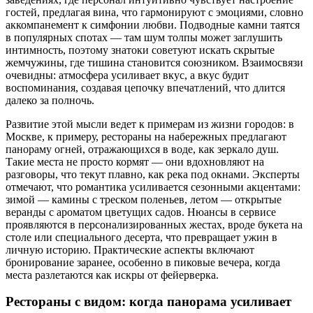
гостей, предлагая вина, что гармонируют с эмоциями, словно
аккомпанемент к симфонии любви. Подводные камни таятся
в популярных спотах — там шум толпы может заглушить
интимность, поэтому знатоки советуют искать скрытые
жемчужины, где тишина становится союзником. Взаимосвязи
очевидны: атмосфера усиливает вкус, а вкус будит
воспоминания, создавая цепочку впечатлений, что длится
далеко за полночь.
Развитие этой мысли ведет к примерам из жизни городов: в
Москве, к примеру, рестораны на набережных предлагают
панораму огней, отражающихся в воде, как зеркало душ.
Такие места не просто кормят — они вдохновляют на
разговоры, что текут плавно, как река под окнами. Эксперты
отмечают, что романтика усиливается сезонными акцентами:
зимой — камины с треском поленьев, летом — открытые
веранды с ароматом цветущих садов. Нюансы в сервисе
проявляются в персонализированных жестах, вроде букета на
столе или специального десерта, что превращает ужин в
личную историю. Практические аспекты включают
бронирование заранее, особенно в пиковые вечера, когда
места разлетаются как искры от фейерверка.
Рестораны с видом: когда панорама усиливает