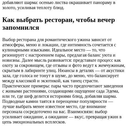
добавляют шарма: осенью листва окрашивает панораму в
золото, усиливая теплоту блюд.
Как выбрать ресторан, чтобы вечер
запомнился
Выбор ресторана для романтического ужина зависит от
атмосферы, меню и локации, где интимность сочетается с
кулинарными изысками. Идеальное место — то, что
резонирует с настроением пары, предлагая баланс уюта и
новизны. Далее мысль развивается: представьте процесс как
охоту за сокровищем, где отзывы и фото ведут к жемчужинам,
скрытым в лабиринте улиц. Нюансы в деталях — от акустики
зала, где голоса не тонут в шуме, до меню, что балансирует
между классикой и экзотикой, как танец страсти.
Практические примеры: пары часто предпочитают заведения
с живыми растениями, создающими ощущение сада Эдема,
или те, где шеф делится историями блюд, добавляя шарма.
Подводные камни таятся в переоценке популярности —
лучше выбрать менее известное место, где внимание
персонала сосредоточено на вас. Взаимосвязи: выбор
усиливает ожидание, а ожидание — вкус, превращая ужин в
цепь эмоциональных всплесков.