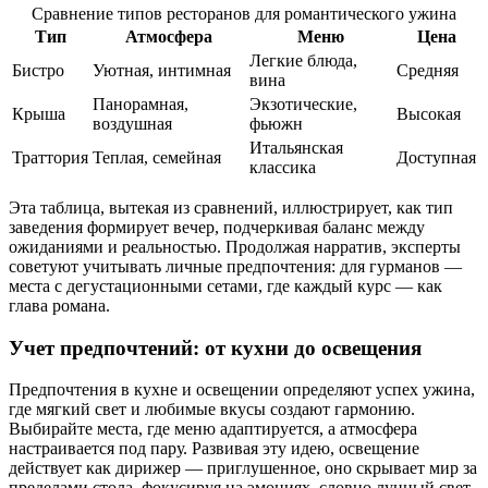
Сравнение типов ресторанов для романтического ужина
Тип
Атмосфера
Меню
Цена
Легкие блюда,
Бистро
Уютная, интимная
Средняя
вина
Панорамная,
Экзотические,
Крыша
Высокая
воздушная
фьюжн
Итальянская
Траттория
Теплая, семейная
Доступная
классика
Эта таблица, вытекая из сравнений, иллюстрирует, как тип
заведения формирует вечер, подчеркивая баланс между
ожиданиями и реальностью. Продолжая нарратив, эксперты
советуют учитывать личные предпочтения: для гурманов —
места с дегустационными сетами, где каждый курс — как
глава романа.
Учет предпочтений: от кухни до освещения
Предпочтения в кухне и освещении определяют успех ужина,
где мягкий свет и любимые вкусы создают гармонию.
Выбирайте места, где меню адаптируется, а атмосфера
настраивается под пару. Развивая эту идею, освещение
действует как дирижер — приглушенное, оно скрывает мир за
пределами стола, фокусируя на эмоциях, словно лунный свет