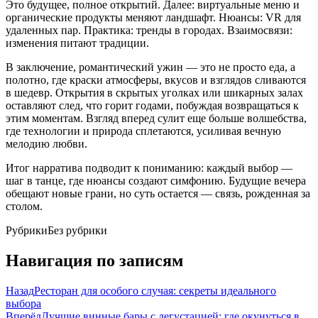
Это будущее, полное открытий. Далее: виртуальные меню и
органические продукты меняют ландшафт. Нюансы: VR для
удаленных пар. Практика: тренды в городах. Взаимосвязи:
изменения питают традиции.
В заключение, романтический ужин — это не просто еда, а
полотно, где краски атмосферы, вкусов и взглядов сливаются
в шедевр. Открытия в скрытых уголках или шикарных залах
оставляют след, что горит годами, побуждая возвращаться к
этим моментам. Взгляд вперед сулит еще больше волшебства,
где технологии и природа сплетаются, усиливая вечную
мелодию любви.
Итог нарратива подводит к пониманию: каждый выбор —
шаг в танце, где нюансы создают симфонию. Будущие вечера
обещают новые грани, но суть остается — связь, рожденная за
столом.
Рубрики
Без рубрики
Навигация по записям
Назад
Ресторан для особого случая: секреты идеального
выбора
Вперёд
Лучшие винные бары с дегустацией: где окунуться в