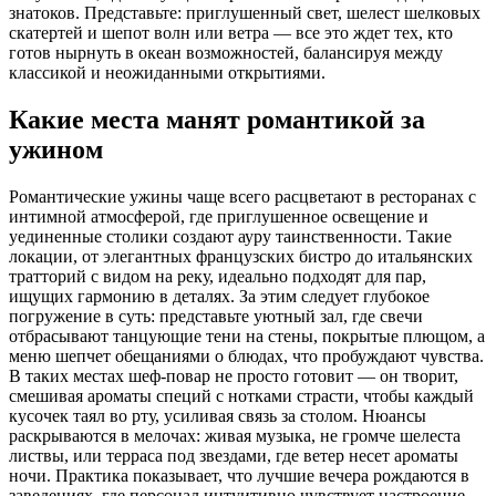
знатоков. Представьте: приглушенный свет, шелест шелковых
скатертей и шепот волн или ветра — все это ждет тех, кто
готов нырнуть в океан возможностей, балансируя между
классикой и неожиданными открытиями.
Какие места манят романтикой за
ужином
Романтические ужины чаще всего расцветают в ресторанах с
интимной атмосферой, где приглушенное освещение и
уединенные столики создают ауру таинственности. Такие
локации, от элегантных французских бистро до итальянских
тратторий с видом на реку, идеально подходят для пар,
ищущих гармонию в деталях. За этим следует глубокое
погружение в суть: представьте уютный зал, где свечи
отбрасывают танцующие тени на стены, покрытые плющом, а
меню шепчет обещаниями о блюдах, что пробуждают чувства.
В таких местах шеф-повар не просто готовит — он творит,
смешивая ароматы специй с нотками страсти, чтобы каждый
кусочек таял во рту, усиливая связь за столом. Нюансы
раскрываются в мелочах: живая музыка, не громче шелеста
листвы, или терраса под звездами, где ветер несет ароматы
ночи. Практика показывает, что лучшие вечера рождаются в
заведениях, где персонал интуитивно чувствует настроение