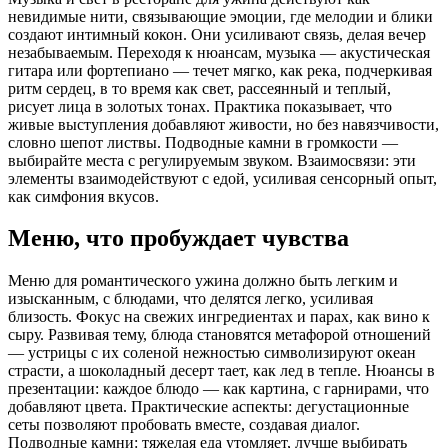
невидимые нити, связывающие эмоции, где мелодии и блики
создают интимный кокон. Они усиливают связь, делая вечер
незабываемым. Переходя к нюансам, музыка — акустическая
гитара или фортепиано — течет мягко, как река, подчеркивая
ритм сердец, в то время как свет, рассеянный и теплый,
рисует лица в золотых тонах. Практика показывает, что
живые выступления добавляют живости, но без навязчивости,
словно шепот листвы. Подводные камни в громкости —
выбирайте места с регулируемым звуком. Взаимосвязи: эти
элементы взаимодействуют с едой, усиливая сенсорный опыт,
как симфония вкусов.
Меню, что пробуждает чувства
Меню для романтического ужина должно быть легким и
изысканным, с блюдами, что делятся легко, усиливая
близость. Фокус на свежих ингредиентах и парах, как вино к
сыру. Развивая тему, блюда становятся метафорой отношений
— устрицы с их соленой нежностью символизируют океан
страсти, а шоколадный десерт тает, как лед в тепле. Нюансы в
презентации: каждое блюдо — как картина, с гарнирами, что
добавляют цвета. Практические аспекты: дегустационные
сеты позволяют пробовать вместе, создавая диалог.
Подводные камни: тяжелая еда утомляет, лучше выбирать