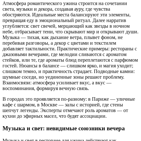
Атмосфера романтического ужина строится на сочетании
света, музыки и декора, создавая ауру, где чувства
обостряются. Идеальные места балансируют эти элементы,
превращая еду в эмоциональный ритуал. Далее нарратив
углубляется: свет свечей, мерцающий как звезды в ночном
небе, отбрасывает тени, что скрывают мир и открывают души.
Музыка — тихая, как дыхание ветра, плывет фоном, не
перебивая разговоры, а декор с цветами и текстилем
добавляет тактильности. Практические примеры: рестораны с
джазовыми вечерами, где мелодии сливаются с ароматом
стейков, или те, где ароматы блюд переплетаются с парфюмом
гостей. Нюансы в балансе — слишком ярко, и магия уходит;
слишком темно, и практичность страдает. Подводные камни:
шумные соседи, но уединенные зоны решают проблему.
Взаимосвязи: атмосфера усиливает вкус, а вкус —
воспоминания, формируя вечную связь.
В городах это проявляется по-разному: в Париже — уличные
кафе с шармом, в Москве — залы с историей, где стены
шепчут легенды. Эксперты отмечают роль ароматов — от
кухни до эфирных масел, что будят ассоциации.
Музыка и свет: невидимые союзники вечера
Музыка и свет в ресторане для ужина действуют как